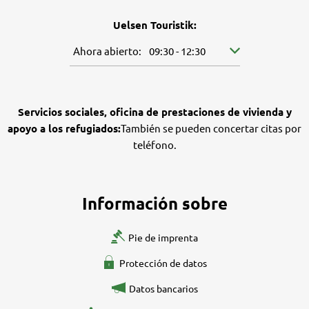
Uelsen Touristik:
Pulse para ocultar más horarios de apertura o cierr
Ahora abierto:
09:30
-
12:30
De 09:30 a 12:30
Servicios sociales, oficina de prestaciones de vivienda y
apoyo a los refugiados:
También se pueden concertar citas por
teléfono.
Información sobre
Pie de imprenta
Protección de datos
Datos bancarios