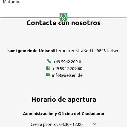
Matomo.
Contacte con nosotros
S
amtgemeinde Uelsen
Itterbecker Straße 11 49843 Uelsen
+49 5942 209-0
+49 5942 209-60
info@uelsen.de
Horario de apertura
Administración y Oficina del Ciudadano:
Pulse para ocultar más horarios de apertura o cier
Cierra pronto:
08:30
-
12:00
De 08:30 a 12:00