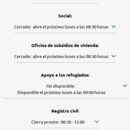
Social:
Pulse para ocultar más horarios de apertura o cierre
Cerrado:
abre el próximo lunes a las 08:30 horas
Oficina de subsidios de vivienda:
Pulse para ocultar más horarios de apertura o cierre
Cerrado:
abre el próximo lunes a las 08:30 horas
Apoyo a los refugiados:
Pulse para ocultar más disponibilidades
No disponible:
Disponible el próximo lunes a las 09:00 horas
Registro civil
Pulse para ocultar más horarios de apertura o cier
Cierra pronto:
08:30
-
12:00
De 08:30 a 12:00