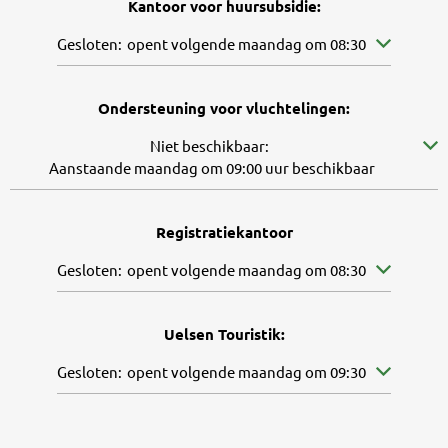
Kantoor voor huursubsidie:
Klik om andere openings- of sluitingstijden te verbergen
Gesloten:
opent volgende maandag om 08:30
Ondersteuning voor vluchtelingen:
Klik om verdere beschikbaarheid te verbergen
Niet beschikbaar:
Aanstaande maandag om 09:00 uur beschikbaar
Registratiekantoor
Klik om andere openings- of sluitingstijden te verbergen
Gesloten:
opent volgende maandag om 08:30
Uelsen Touristik:
Klik om andere openings- of sluitingstijden te verbergen
Gesloten:
opent volgende maandag om 09:30