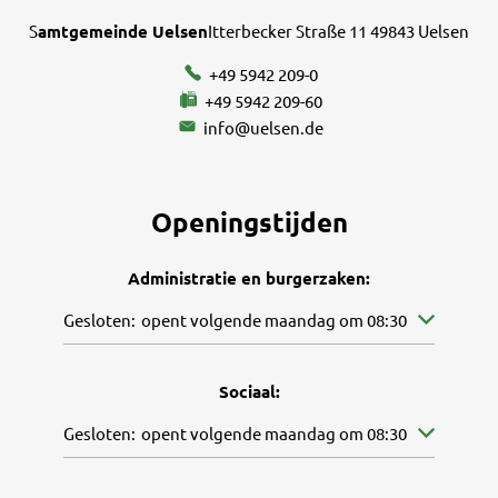
S
amtgemeinde Uelsen
Itterbecker Straße 11 49843 Uelsen
+49 5942 209-0
+49 5942 209-60
info@uelsen.de
Openingstijden
Administratie en burgerzaken:
Klik om andere openings- of sluitingstijden te verbergen
Gesloten:
opent volgende maandag om 08:30
Sociaal:
Klik om andere openings- of sluitingstijden te verbergen
Gesloten:
opent volgende maandag om 08:30