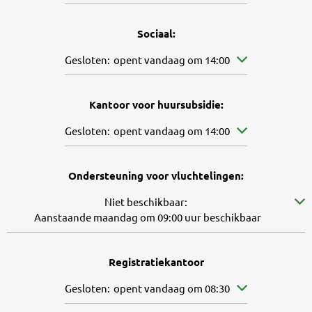
Sociaal:
Klik om andere openings- of sluitingstijden te verb
Gesloten:
opent vandaag om 14:00
Kantoor voor huursubsidie:
Klik om andere openings- of sluitingstijden te verb
Gesloten:
opent vandaag om 14:00
Ondersteuning voor vluchtelingen:
Klik om verdere beschikbaarheid te verbergen
Niet beschikbaar:
Aanstaande maandag om 09:00 uur beschikbaar
Registratiekantoor
Klik om andere openings- of sluitingstijden te verb
Gesloten:
opent vandaag om 08:30