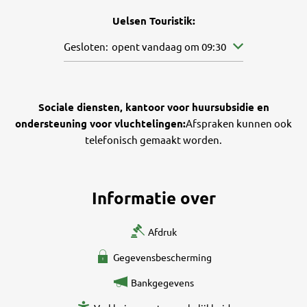
Uelsen Touristik:
Klik om andere openings- of sluitingstijden te verb
Gesloten:
opent vandaag om 09:30
Sociale diensten, kantoor voor huursubsidie en
ondersteuning voor vluchtelingen:
Afspraken kunnen ook
telefonisch gemaakt worden.
Informatie over
Afdruk
Gegevensbescherming
Bankgegevens