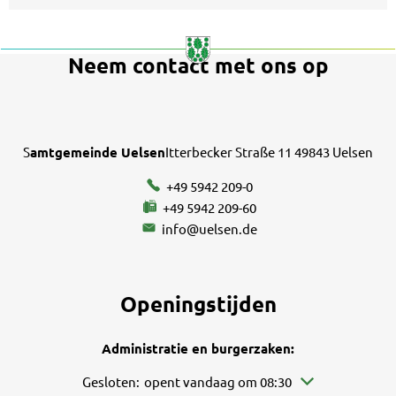
Neem contact met ons op
S
amtgemeinde Uelsen
Itterbecker Straße 11 49843 Uelsen
+49 5942 209-0
+49 5942 209-60
info@uelsen.de
Openingstijden
Administratie en burgerzaken:
Klik om andere openings- of sluitingstijden te verb
Gesloten:
opent vandaag om 08:30