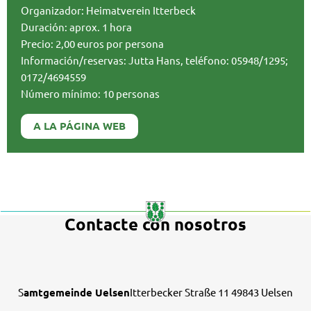
Organizador: Heimatverein Itterbeck
Duración: aprox. 1 hora
Precio: 2,00 euros por persona
Información/reservas: Jutta Hans, teléfono: 05948/1295;
0172/4694559
Número mínimo: 10 personas
A LA PÁGINA WEB
Contacte con nosotros
S
amtgemeinde Uelsen
Itterbecker Straße 11 49843 Uelsen