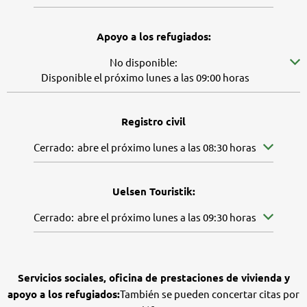
Apoyo a los refugiados:
Pulse para ocultar más disponibilidades
No disponible:
Disponible el próximo lunes a las 09:00 horas
Registro civil
Pulse para ocultar más horarios de apertura o cierre
Cerrado:
abre el próximo lunes a las 08:30 horas
Uelsen Touristik:
Pulse para ocultar más horarios de apertura o cierre
Cerrado:
abre el próximo lunes a las 09:30 horas
Servicios sociales, oficina de prestaciones de vivienda y
apoyo a los refugiados:
También se pueden concertar citas por