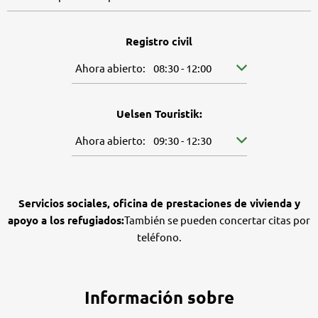
Registro civil
Pulse para ocultar más horarios de apertura o cierr
Ahora abierto:
08:30
-
12:00
De 08:30 a 12:00
Uelsen Touristik:
Pulse para ocultar más horarios de apertura o cierr
Ahora abierto:
09:30
-
12:30
De 09:30 a 12:30
Servicios sociales, oficina de prestaciones de vivienda y
apoyo a los refugiados:
También se pueden concertar citas por
teléfono.
Información sobre