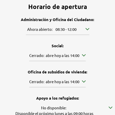
Horario de apertura
Administración y Oficina del Ciudadano:
Pulse para ocultar más horarios de apertura o cierr
Ahora abierto:
08:30
-
12:00
De 08:30 a 12:00
Social:
Pulse para ocultar más horarios de apertura o cie
Cerrado:
abre hoy a las 14:00
Oficina de subsidios de vivienda:
Pulse para ocultar más horarios de apertura o cie
Cerrado:
abre hoy a las 14:00
Apoyo a los refugiados:
Pulse para ocultar más disponibilidades
No disponible:
Disponible el próximo lunes a las 09:00 horas