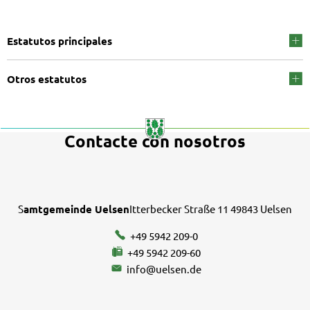
Getelo
Estatutos principales
Otros estatutos
Contacte con nosotros
S
amtgemeinde Uelsen
Itterbecker Straße 11 49843 Uelsen
+49 5942 209-0
+49 5942 209-60
info@uelsen.de