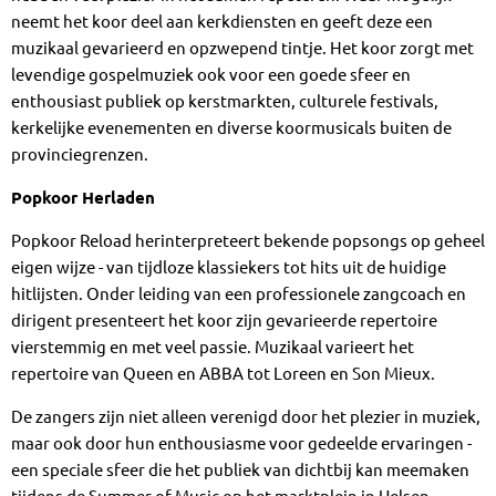
neemt het koor deel aan kerkdiensten en geeft deze een
muzikaal gevarieerd en opzwepend tintje. Het koor zorgt met
levendige gospelmuziek ook voor een goede sfeer en
enthousiast publiek op kerstmarkten, culturele festivals,
kerkelijke evenementen en diverse koormusicals buiten de
provinciegrenzen.
Popkoor Herladen
Popkoor Reload herinterpreteert bekende popsongs op geheel
eigen wijze - van tijdloze klassiekers tot hits uit de huidige
hitlijsten. Onder leiding van een professionele zangcoach en
dirigent presenteert het koor zijn gevarieerde repertoire
vierstemmig en met veel passie. Muzikaal varieert het
repertoire van Queen en ABBA tot Loreen en Son Mieux.
De zangers zijn niet alleen verenigd door het plezier in muziek,
maar ook door hun enthousiasme voor gedeelde ervaringen -
een speciale sfeer die het publiek van dichtbij kan meemaken
tijdens de Summer of Music op het marktplein in Uelsen.