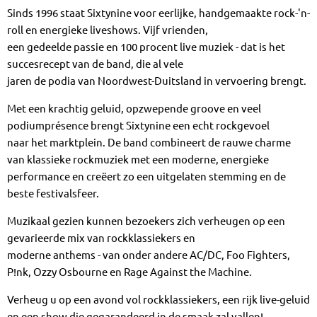
Sinds 1996 staat Sixtynine voor eerlijke, handgemaakte rock-'n-
roll en energieke liveshows. Vijf vrienden,
een gedeelde passie en 100 procent live muziek - dat is het
succesrecept van de band, die al vele
jaren de podia van Noordwest-Duitsland in vervoering brengt.
Met een krachtig geluid, opzwepende groove en veel
podiumprésence brengt Sixtynine een echt rockgevoel
naar het marktplein. De band combineert de rauwe charme
van klassieke rockmuziek met een moderne, energieke
performance en creëert zo een uitgelaten stemming en de
beste festivalsfeer.
Muzikaal gezien kunnen bezoekers zich verheugen op een
gevarieerde mix van rockklassiekers en
moderne anthems - van onder andere AC/DC, Foo Fighters,
P!nk, Ozzy Osbourne en Rage Against the Machine.
Verheug u op een avond vol rockklassiekers, een rijk live-geluid
en een show die gegarandeerd in de smaak zal vallen!