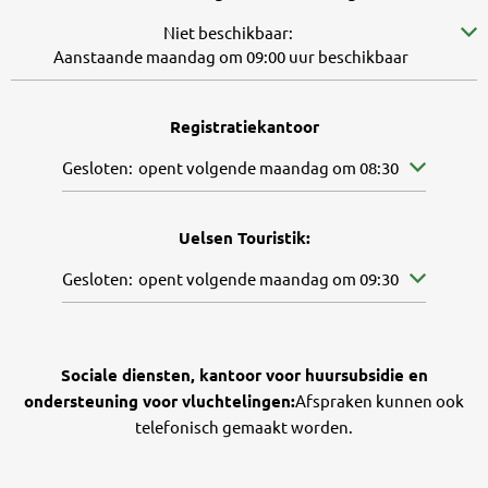
Klik om verdere beschikbaarheid te verbergen
Niet beschikbaar:
Aanstaande maandag om 09:00 uur beschikbaar
Registratiekantoor
Klik om andere openings- of sluitingstijden te verbergen
Gesloten:
opent volgende maandag om 08:30
Uelsen Touristik:
Klik om andere openings- of sluitingstijden te verbergen
Gesloten:
opent volgende maandag om 09:30
Sociale diensten, kantoor voor huursubsidie en
ondersteuning voor vluchtelingen:
Afspraken kunnen ook
telefonisch gemaakt worden.