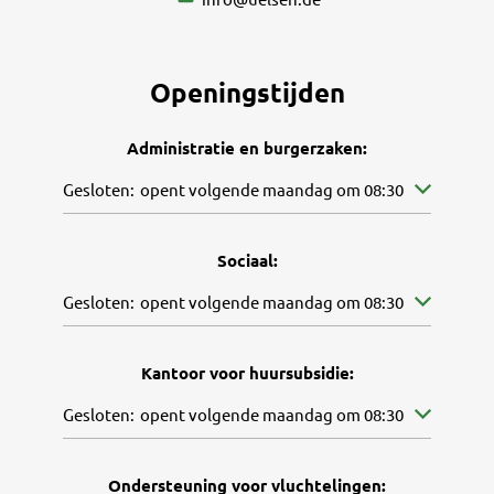
Openingstijden
Administratie en burgerzaken:
Klik om andere openings- of sluitingstijden te verbergen
Gesloten:
opent volgende maandag om 08:30
Sociaal:
Klik om andere openings- of sluitingstijden te verbergen
Gesloten:
opent volgende maandag om 08:30
Kantoor voor huursubsidie:
Klik om andere openings- of sluitingstijden te verbergen
Gesloten:
opent volgende maandag om 08:30
Ondersteuning voor vluchtelingen: