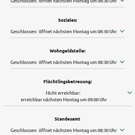
Klicken, um weitere Öffnungs- oder Schließzeiten auszuble
Geschlossen:
öffnet nächsten Montag um 08:30 Uhr
Soziales:
Klicken, um weitere Öffnungs- oder Schließzeiten auszuble
Geschlossen:
öffnet nächsten Montag um 08:30 Uhr
Wohngeldstelle:
Klicken, um weitere Öffnungs- oder Schließzeiten auszuble
Geschlossen:
öffnet nächsten Montag um 08:30 Uhr
Flüchtlingsbetreuung:
Klicken, um weitere Erreichbarkeiten auszublenden
Nicht erreichbar:
erreichbar nächsten Montag um 09:00 Uhr
Standesamt
Klicken, um weitere Öffnungs- oder Schließzeiten auszuble
Geschlossen:
öffnet nächsten Montag um 08:30 Uhr