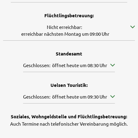
Flüchtlingsbetreuung:
Klicken, um weitere Erreichbarkeiten auszublenden
Nicht erreichbar:
erreichbar nächsten Montag um 09:00 Uhr
Standesamt
Klicken, um weitere Öffnungs- oder Schließzeiten aus
Geschlossen:
öffnet heute um 08:30 Uhr
Uelsen Touristik:
Klicken, um weitere Öffnungs- oder Schließzeiten aus
Geschlossen:
öffnet heute um 09:30 Uhr
Soziales, Wohngeldstelle und Flüchtlingsbetreuung:
Auch Termine nach telefonischer Vereinbarung möglich.