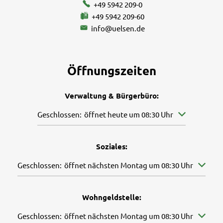
+49 5942 209-0
+49 5942 209-60
info@uelsen.de
Öffnungszeiten
Verwaltung & Bürgerbüro:
Klicken, um weitere Öffnungs- oder Schließzeiten aus
Geschlossen:
öffnet heute um 08:30 Uhr
Soziales:
Klicken, um weitere Öffnungs- oder Schließzeiten auszuble
Geschlossen:
öffnet nächsten Montag um 08:30 Uhr
Wohngeldstelle:
Klicken, um weitere Öffnungs- oder Schließzeiten auszuble
Geschlossen:
öffnet nächsten Montag um 08:30 Uhr