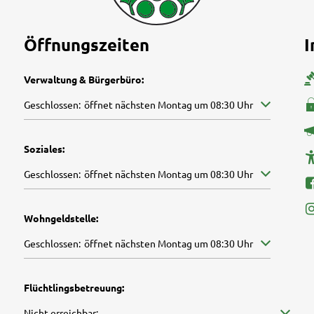
Öffnungszeiten
I
Verwaltung & Bürgerbüro:
Klicken, um weitere Öffnungs- oder Schließzeiten auszublenden
Geschlossen:
öffnet nächsten Montag um 08:30 Uhr
Soziales:
Klicken, um weitere Öffnungs- oder Schließzeiten auszublenden
Geschlossen:
öffnet nächsten Montag um 08:30 Uhr
Wohngeldstelle:
Klicken, um weitere Öffnungs- oder Schließzeiten auszublenden
Geschlossen:
öffnet nächsten Montag um 08:30 Uhr
Flüchtlingsbetreuung:
Klicken, um weitere Erreichbarkeiten auszublenden
Nicht erreichbar: