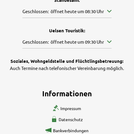
Klicken, um weitere Öffnungs- oder Schließzeiten aus
Geschlossen:
öffnet heute um 08:30 Uhr
Uelsen Touristik:
Klicken, um weitere Öffnungs- oder Schließzeiten aus
Geschlossen:
öffnet heute um 09:30 Uhr
Soziales, Wohngeldstelle und Flüchtlingsbetreuung:
Auch Termine nach telefonischer Vereinbarung möglich.
Informationen
Impressum
Datenschutz
Bankverbindungen