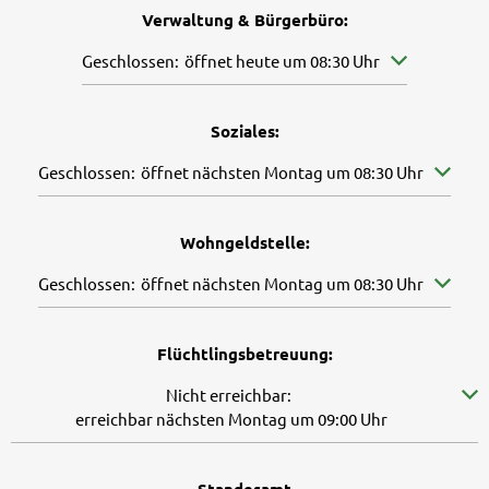
Verwaltung & Bürgerbüro:
Klicken, um weitere Öffnungs- oder Schließzeiten aus
Geschlossen:
öffnet heute um 08:30 Uhr
Soziales:
Klicken, um weitere Öffnungs- oder Schließzeiten auszuble
Geschlossen:
öffnet nächsten Montag um 08:30 Uhr
Wohngeldstelle:
Klicken, um weitere Öffnungs- oder Schließzeiten auszuble
Geschlossen:
öffnet nächsten Montag um 08:30 Uhr
Flüchtlingsbetreuung:
Klicken, um weitere Erreichbarkeiten auszublenden
Nicht erreichbar:
erreichbar nächsten Montag um 09:00 Uhr
Standesamt