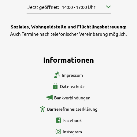
Klicken, um weitere Öffnungs- oder Schließzeiten a
Jetzt geöffnet:
14:00
-
17:00
Uhr
Von 14:00 bis 17
Soziales, Wohngeldstelle und Flüchtlingsbetreuung:
Auch Termine nach telefonischer Vereinbarung möglich.
Informationen
Impressum
Datenschutz
Bankverbindungen
Barrierefreiheitserklärung
Facebook
Instagram