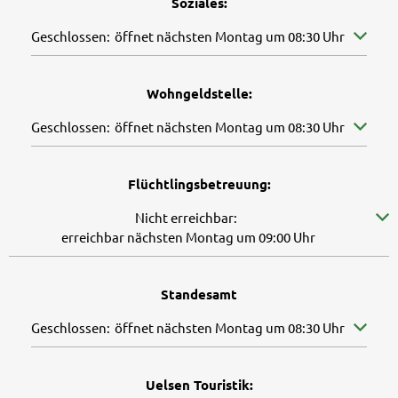
Soziales:
Klicken, um weitere Öffnungs- oder Schließzeiten auszuble
Geschlossen:
öffnet nächsten Montag um 08:30 Uhr
Wohngeldstelle:
Klicken, um weitere Öffnungs- oder Schließzeiten auszuble
Geschlossen:
öffnet nächsten Montag um 08:30 Uhr
Flüchtlingsbetreuung:
Klicken, um weitere Erreichbarkeiten auszublenden
Nicht erreichbar:
erreichbar nächsten Montag um 09:00 Uhr
Standesamt
Klicken, um weitere Öffnungs- oder Schließzeiten auszuble
Geschlossen:
öffnet nächsten Montag um 08:30 Uhr
Uelsen Touristik: