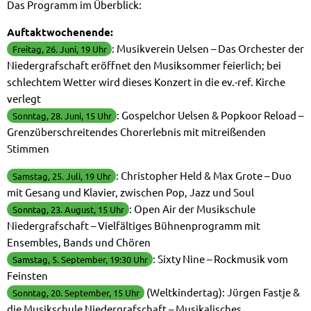
Das Programm im Überblick:
Auftaktwochenende:
: Musikverein Uelsen – Das Orchester der
Freitag, 26. Juni, 19 Uhr
Niedergrafschaft eröffnet den Musiksommer feierlich; bei
schlechtem Wetter wird dieses Konzert in die ev.-ref. Kirche
verlegt
: Gospelchor Uelsen & Popkoor Reload –
Sonntag, 28. Juni, 15 Uhr
Grenzüberschreitendes Chorerlebnis mit mitreißenden
Stimmen
: Christopher Held & Max Grote – Duo
Samstag, 25. Juli, 19 Uhr
mit Gesang und Klavier, zwischen Pop, Jazz und Soul
: Open Air der Musikschule
Sonntag, 23. August, 15 Uhr
Niedergrafschaft – Vielfältiges Bühnenprogramm mit
Ensembles, Bands und Chören
: Sixty Nine – Rockmusik vom
Samstag, 5. September, 19:30 Uhr
Feinsten
(Weltkindertag): Jürgen Fastje &
Sonntag, 20. September, 15 Uhr
die Musikschule Niedergrafschaft – Musikalisches